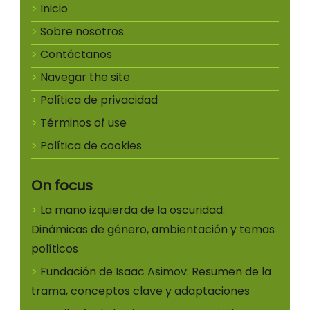
Inicio
Sobre nosotros
Contáctanos
Navegar the site
Política de privacidad
Términos of use
Política de cookies
On focus
La mano izquierda de la oscuridad:
Dinámicas de género, ambientación y temas
políticos
Fundación de Isaac Asimov: Resumen de la
trama, conceptos clave y adaptaciones