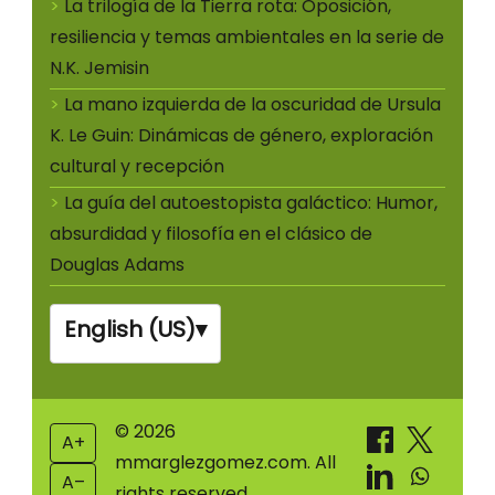
La trilogía de la Tierra rota: Oposición,
resiliencia y temas ambientales en la serie de
N.K. Jemisin
La mano izquierda de la oscuridad de Ursula
K. Le Guin: Dinámicas de género, exploración
cultural y recepción
La guía del autoestopista galáctico: Humor,
absurdidad y filosofía en el clásico de
Douglas Adams
English (US)
▾
© 2026
A+
mmarglezgomez.com. All
A–
rights reserved.