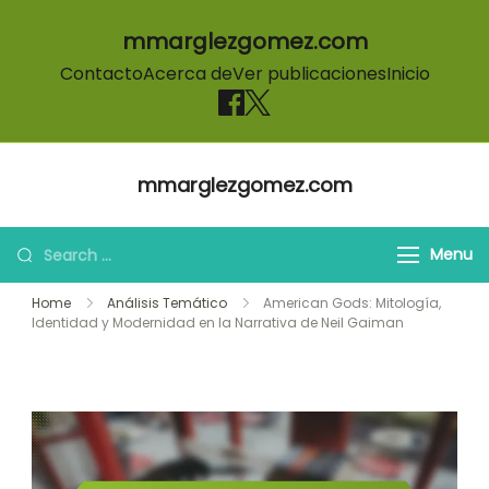
mmarglezgomez.com
Contacto
Acerca de
Ver publicaciones
Inicio
Skip to content
mmarglezgomez.com
Search for:
Menu
Home
Análisis Temático
American Gods: Mitología,
Identidad y Modernidad en la Narrativa de Neil Gaiman