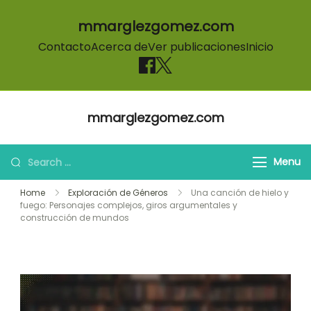
mmarglezgomez.com
Contacto
Acerca de
Ver publicaciones
Inicio
Skip to content
mmarglezgomez.com
Search for:
Menu
Home
Exploración de Géneros
Una canción de hielo y
fuego: Personajes complejos, giros argumentales y
construcción de mundos