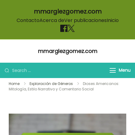
mmarglezgomez.com
Contacto
Acerca de
Ver publicaciones
Inicio
Skip to content
mmarglezgomez.com
Search for:
Menu
Home
Exploración de Géneros
Dioses Americanos:
Mitología, Estilo Narrativo y Comentario Social